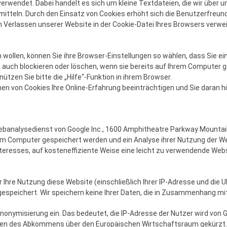
rwendet. Dabei handelt es sich um kleine Textdateien, die wir über u
itteln. Durch den Einsatz von Cookies erhöht sich die Benutzerfreundl
um Verlassen unserer Website in der Cookie-Datei Ihres Browsers verw
n wollen, können Sie ihre Browser-Einstellungen so wählen, dass Sie
es auch blockieren oder löschen, wenn sie bereits auf Ihrem Computer
ützen Sie bitte die „Hilfe“-Funktion in ihrem Browser.
en von Cookies Ihre Online-Erfahrung beeinträchtigen und Sie daran h
ebanalysedienst von Google Inc., 1600 Amphitheatre Parkway Mountain 
rem Computer gespeichert werden und ein Analyse ihrer Nutzung der We
esses, auf kosteneffiziente Weise eine leicht zu verwendende Website-
 Ihre Nutzung diese Website (einschließlich Ihrer IP-Adresse und di
gespeichert. Wir speichern keine Ihrer Daten, die in Zusammenhang mi
-Anonymisierung ein. Das bedeutet, die IP-Adresse der Nutzer wird von 
en des Abkommens über den Europäischen Wirtschaftsraum gekürzt. Nu