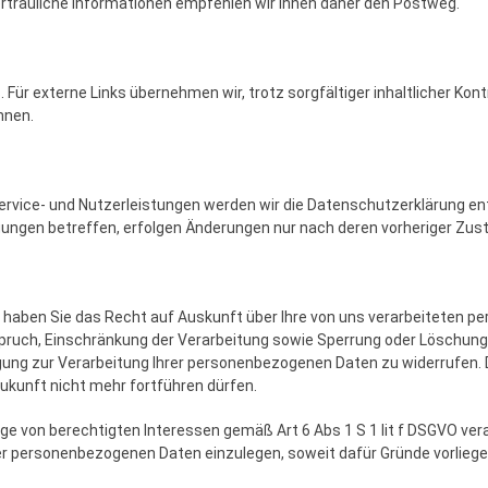
ertrauliche Informationen empfehlen wir Ihnen daher den Postweg.
ür externe Links übernehmen wir, trotz sorgfältiger inhaltlicher Kontro
nnen.
ervice- und Nutzerleistungen werden wir die Datenschutzerklärung en
igungen betreffen, erfolgen Änderungen nur nach deren vorheriger Zu
haben Sie das Recht auf Auskunft über Ihre von uns verarbeiteten p
pruch, Einschränkung der Verarbeitung sowie Sperrung oder Löschung 
ligung zur Verarbeitung Ihrer personenbezogenen Daten zu widerrufen. D
Zukunft nicht mehr fortführen dürfen.
e von berechtigten Interessen gemäß Art 6 Abs 1 S 1 lit f DSGVO ver
 personenbezogenen Daten einzulegen, soweit dafür Gründe vorliegen,