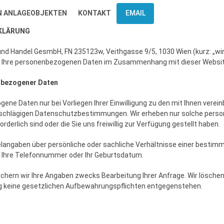
N ANLAGEOBJEKTEN
KONTAKT
EMAIL
KLÄRUNG
nd Handel GesmbH, FN 235123w, Veithgasse 9/5, 1030 Wien (kurz: „wir“
er, Ihre personenbezogenen Daten im Zusammenhang mit dieser Websit
enbezogener Daten
ene Daten nur bei Vorliegen Ihrer Einwilligung zu den mit Ihnen verei
inschlägigen Datenschutzbestimmungen. Wir erheben nur solche perso
rderlich sind oder die Sie uns freiwillig zur Verfügung gestellt haben.
elangaben über persönliche oder sachliche Verhältnisse einer besti
e, Ihre Telefonnummer oder Ihr Geburtsdatum.
ichern wir Ihre Angaben zwecks Bearbeitung Ihrer Anfrage. Wir lösch
ng keine gesetzlichen Aufbewahrungspflichten entgegenstehen.