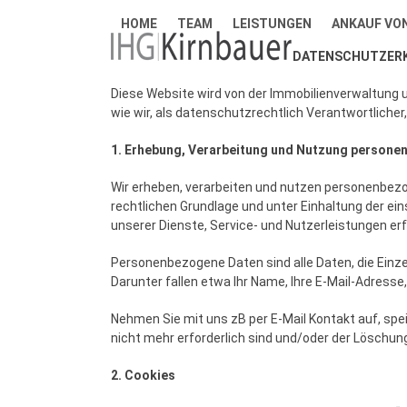
Skip
HOME
TEAM
LEISTUNGEN
ANKAUF VO
to
content
DATENSCHUTZER
Diese Website wird von der Immobilienverwaltung u
wie wir, als datenschutzrechtlich Verantwortlich
1. Erhebung, Verarbeitung und Nutzung person
Wir erheben, verarbeiten und nutzen personenbezog
rechtlichen Grundlage und unter Einhaltung der e
unserer Dienste, Service- und Nutzerleistungen erfo
Personenbezogene Daten sind alle Daten, die Einz
Darunter fallen etwa Ihr Name, Ihre E-Mail-Adress
Nehmen Sie mit uns zB per E-Mail Kontakt auf, spe
nicht mehr erforderlich sind und/oder der Löschu
2. Cookies