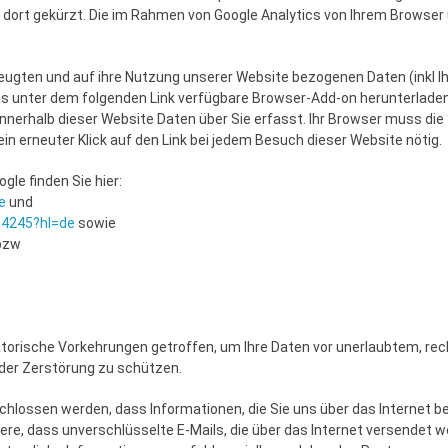
 dort gekürzt. Die im Rahmen von Google Analytics von Ihrem Browser 
eugten und auf ihre Nutzung unserer Website bezogenen Daten (inkl Ih
s unter dem folgenden Link verfügbare Browser-Add-on herunterladen un
 innerhalb dieser Website Daten über Sie erfasst. Ihr Browser muss di
ein erneuter Klick auf den Link bei jedem Besuch dieser Website nötig.
le finden Sie hier:
e
und
04245?hl=de
sowie
bzw
orische Vorkehrungen getroffen, um Ihre Daten vor unerlaubtem, rech
oder Zerstörung zu schützen.
hlossen werden, dass Informationen, die Sie uns über das Internet 
re, dass unverschlüsselte E-Mails, die über das Internet versendet w