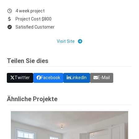
4 week project
Project Cost $800
Satisfied Customer
Visit Site
Teilen Sie dies
Twitter
Facebook
LinkedIn
E-Mail
Ähnliche Projekte